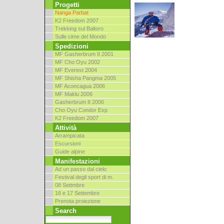
Progetti
Nanga Parbat
K2 Freedom 2007
Trekking sul Baltoro
Sulle cime del Mondo
Spedizioni
MF Gasherbrum II 2001
MF Cho Oyu 2002
MF Everest 2004
MF Shisha Pangma 2005
MF Aconcagua 2006
MF Maklu 2006
Gasherbrum II 2006
Cho Oyu Condor Exp
K2 Freedom 2007
Attività
Arrampicata
Escursioni
Guide alpine
Manifestazioni
Ad un passo dal cielo
Festival degli sport di m.
08 Settmbre
16 e 17 Settembre
Prenota proiezione
Search