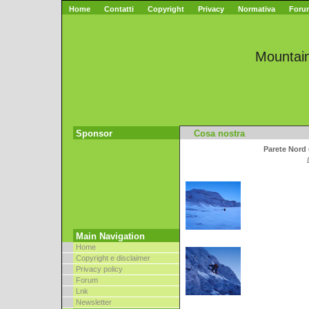
Home
Contatti
Copyright
Privacy
Normativa
Foru
Mountai
Sponsor
Cosa nostra
Parete Nord 
Main Navigation
Home
Copyright e disclaimer
Privacy policy
Forum
Lnk
Newsletter