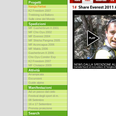
Progetti
Nanga Parbat
K2 Freedom 2007
Trekking sul Baltoro
Sulle cime del Mondo
Spedizioni
MF Gasherbrum II 2001
MF Cho Oyu 2002
MF Everest 2004
MF Shisha Pangma 2005
MF Aconcagua 2006
MF Maklu 2006
Gasherbrum II 2006
Cho Oyu Condor Exp
K2 Freedom 2007
MF Cholatze 2009
Attività
Arrampicata
Escursioni
Guide alpine
Manifestazioni
Ad un passo dal cielo
Festival degli sport di m.
08 Settmbre
16 e 17 Settembre
Prenota proiezione
Search