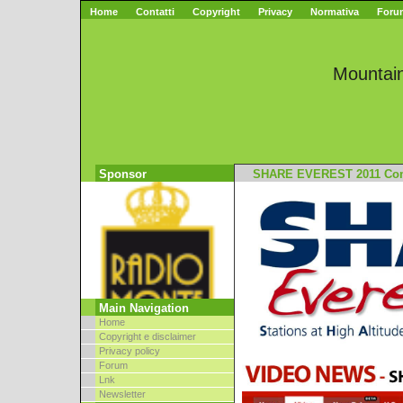
Home
Contatti
Copyright
Privacy
Normativa
Foru
Mountai
x
Sponsor
SHARE EVEREST 2011 Com
Main Navigation
Home
Copyright e disclaimer
Privacy policy
Forum
Lnk
Newsletter