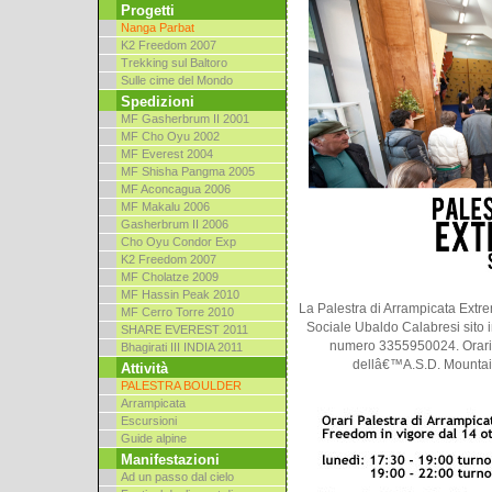
Progetti
Nanga Parbat
K2 Freedom 2007
Trekking sul Baltoro
Sulle cime del Mondo
Spedizioni
MF Gasherbrum II 2001
MF Cho Oyu 2002
MF Everest 2004
MF Shisha Pangma 2005
MF Aconcagua 2006
MF Makalu 2006
Gasherbrum II 2006
Cho Oyu Condor Exp
K2 Freedom 2007
MF Cholatze 2009
MF Hassin Peak 2010
La Palestra di Arrampicata Extr
MF Cerro Torre 2010
Sociale Ubaldo Calabresi sito in
SHARE EVEREST 2011
numero 3355950024. Orari 
Bhagirati III INDIA 2011
dellâ€™A.S.D. Mountain
Attività
PALESTRA BOULDER
Arrampicata
Escursioni
Guide alpine
Manifestazioni
Ad un passo dal cielo