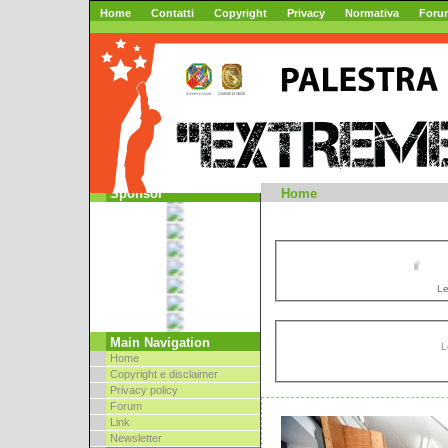
Home
Contatti
Copyright
Privacy
Normativa
Foru
Mountai
Sponsor
Home
//
Le
Main Navigation
L
Home
Copyright e disclaimer
Privacy policy
Forum
Link
Newsletter