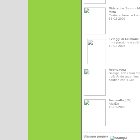
Riders the Storm
-
M
Meta
Cristiano Iurisci e Luc
18-02-2006
I Viaggi di Cristiana
...tra passione e solid
10-02-2006
Aconcagua
Si erge, con i suoi 6
nelle Ande argentine 
confine con il Cile.
Terminillo
(RM)
AlexDe
15-01-2006
Stampa pagina