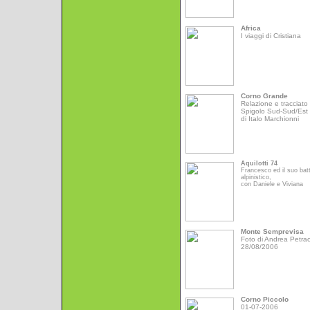
Africa
I viaggi di Cristiana
Corno Grande
Relazione e tracciato 
Spigolo Sud-Sud/Est
di Italo Marchionni
Aquilotti 74
Francesco ed il suo bat
alpinistico,
con Daniele e Viviana
Monte Semprevisa
Foto di Andrea Petrac
28/08/2006
Corno Piccolo
01-07-2006