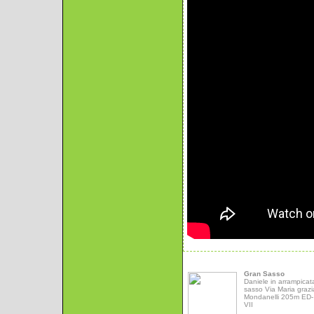
Gran Sasso
Daniele in arrampicat
sasso Via Maria grazi
Mondanelli 205m ED- 
VII