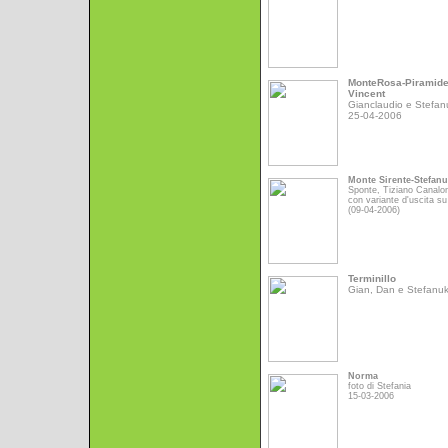
MonteRosa-Piramid
Vincent
Gianclaudio e Stefan
25-04-2006
Monte Sirente-Stefan
Sponte, Tiziano Canalo
con variante d'uscita su
(09-04-2006)
Terminillo
Gian, Dan e Stefanu
Norma
foto di Stefania
15-03-2006