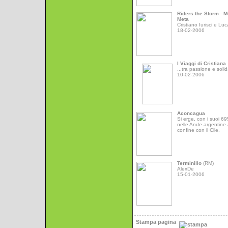
Riders the Storm
-
M
Meta
Cristiano Iurisci e Luc
18-02-2006
I Viaggi di Cristiana
...tra passione e solid
10-02-2006
Aconcagua
Si erge, con i suoi 6
nelle Ande argentine 
confine con il Cile.
Terminillo
(RM)
AlexDe
15-01-2006
Stampa pagina