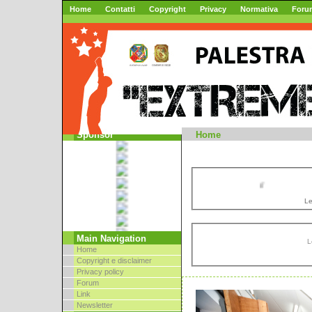
Home
Contatti
Copyright
Privacy
Normativa
Foru
Mountai
Sponsor
Home
//
Le
Main Navigation
L
Home
Copyright e disclaimer
Privacy policy
Forum
Link
Newsletter