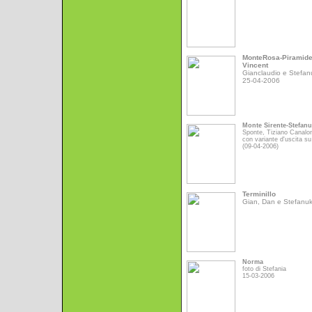
MonteRosa-Piramid
Vincent
Gianclaudio e Stefan
25-04-2006
Monte Sirente-Stefan
Sponte, Tiziano Canalo
con variante d'uscita su
(09-04-2006)
Terminillo
Gian, Dan e Stefanu
Norma
foto di Stefania
15-03-2006