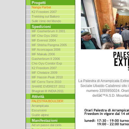
Progetti
Nanga Parbat
K2 Freedom 2007
Trekking sul Baltoro
Sulle cime del Mondo
Spedizioni
MF Gasherbrum II 2001
MF Cho Oyu 2002
MF Everest 2004
MF Shisha Pangma 2005
MF Aconcagua 2006
MF Makalu 2006
Gasherbrum II 2006
Cho Oyu Condor Exp
K2 Freedom 2007
MF Cholatze 2009
MF Hassin Peak 2010
La Palestra di Arrampicata Extr
MF Cerro Torre 2010
Sociale Ubaldo Calabresi sito in
SHARE EVEREST 2011
numero 3355950024. Orari 
Bhagirati III INDIA 2011
dellâ€™A.S.D. Mountain
Attività
PALESTRA BOULDER
Arrampicata
Escursioni
Guide alpine
Manifestazioni
Ad un passo dal cielo