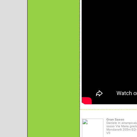
Gran Sasso
Daniele in arrampicat
sasso Via Maria grazi
Mondanelli 205m ED- 
VII