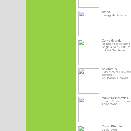
Africa
I viaggi di Cristiana
Corno Grande
Relazione e tracciato 
Spigolo Sud-Sud/Est
di Italo Marchionni
Aquilotti 74
Francesco ed il suo bat
alpinistico,
con Daniele e Viviana
Monte Semprevisa
Foto di Andrea Petrac
28/08/2006
Corno Piccolo
01-07-2006