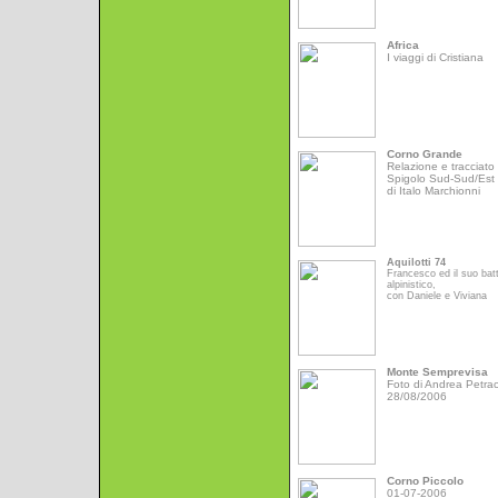
Africa
I viaggi di Cristiana
Corno Grande
Relazione e tracciato 
Spigolo Sud-Sud/Est
di Italo Marchionni
Aquilotti 74
Francesco ed il suo bat
alpinistico,
con Daniele e Viviana
Monte Semprevisa
Foto di Andrea Petrac
28/08/2006
Corno Piccolo
01-07-2006