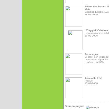
Riders the Storm
-
M
Meta
Cristiano Iurisci e Luc
18-02-2006
I Viaggi di Cristiana
...tra passione e solid
10-02-2006
Aconcagua
Si erge, con i suoi 6
nelle Ande argentine 
confine con il Cile.
Terminillo
(RM)
AlexDe
15-01-2006
Stampa pagina