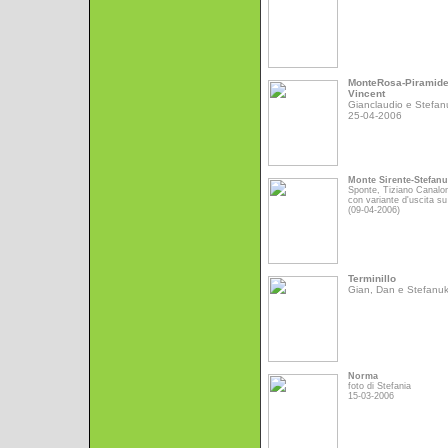
MonteRosa-Piramid
Vincent
Gianclaudio e Stefan
25-04-2006
Monte Sirente-Stefan
Sponte, Tiziano Canalo
con variante d'uscita su
(09-04-2006)
Terminillo
Gian, Dan e Stefanu
Norma
foto di Stefania
15-03-2006