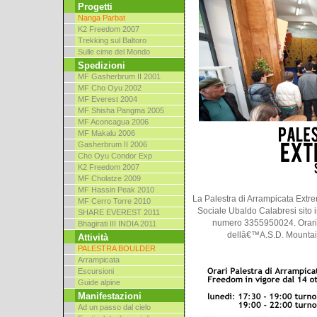
Progetti
Nanga Parbat
K2 Freedom 2007
Trekking sul Baltoro
Sulle cime del Mondo
Spedizioni
MF Gasherbrum II 2001
MF Cho Oyu 2002
MF Everest 2004
MF Shisha Pangma 2005
MF Aconcagua 2006
MF Makalu 2006
Gasherbrum II 2006
Cho Oyu Condor Exp
K2 Freedom 2007
MF Cholatze 2009
MF Hassin Peak 2010
La Palestra di Arrampicata Extr
MF Cerro Torre 2010
Sociale Ubaldo Calabresi sito in
SHARE EVEREST 2011
numero 3355950024. Orari 
Bhagirati III INDIA 2011
dellâ€™A.S.D. Mountain
Attività
PALESTRA BOULDER
Arrampicata
Escursioni
Guide alpine
Manifestazioni
Ad un passo dal cielo