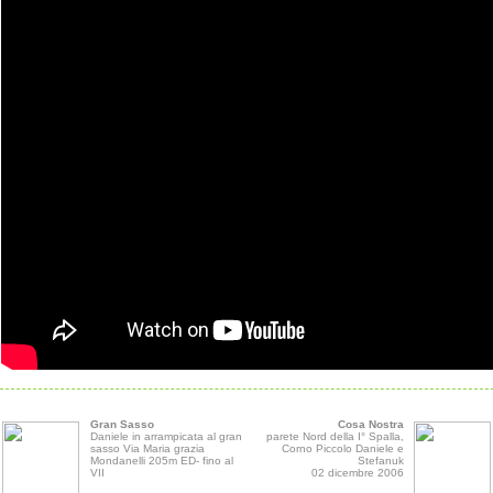
Gran Sasso
Cosa Nostra
Daniele in arrampicata al gran
parete Nord della I° Spalla,
sasso Via Maria grazia
Corno Piccolo Daniele e
Mondanelli 205m ED- fino al
Stefanuk
VII
02 dicembre 2006