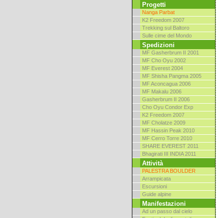
Progetti
Nanga Parbat
K2 Freedom 2007
Trekking sul Baltoro
Sulle cime del Mondo
Spedizioni
MF Gasherbrum II 2001
MF Cho Oyu 2002
MF Everest 2004
MF Shisha Pangma 2005
MF Aconcagua 2006
MF Makalu 2006
Gasherbrum II 2006
Cho Oyu Condor Exp
K2 Freedom 2007
MF Cholatze 2009
MF Hassin Peak 2010
MF Cerro Torre 2010
SHARE EVEREST 2011
Bhagirati III INDIA 2011
Attività
PALESTRA BOULDER
Arrampicata
Escursioni
Guide alpine
Manifestazioni
Ad un passo dal cielo