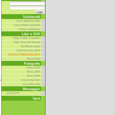
Solidarietà
Cosa abbiamo fatto
Cosa stiamo facendo
Come contribuire
Libri e DVD
Shop Online Freedom
Sulle Cime del Mondo
Sui Monti Lepini
DVD Everest 2004
DVD K2 FREEDOM 2007
Noveccpiù
Fotografie
Anno 2006
Anno 2005
Anno 2004
.
Invia le tue foto
e
Le vostre foto
Messaggio
1/01/1970
:
Spot