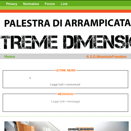
t
Privacy
Normativa
Forum
Link
MountainFreedom web site
Home
A.S.D.MountainFreedom
ULTIME NEWS
//
Leggi tutti i comunicati
MESSAGGI
Leggi tutti i messaggi