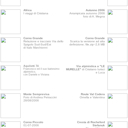
Africa
Autunno 2006
I viaggi di Cristiana
Arrampicata autunno 2006
foto di A. Megna
Corno Grande
Corno Grande
Relazione e tracciato Via dello
Scarica la versione ad alta
Spigolo Sud-Sud/Est
definizione; file.zip~2,6 MB
di Italo Marchionni
Aquilotti 74
Via alpinistica a "LE
Francesco ed il suo battesimo
MURELLE"
di Cristiano Iurisci
alpinistico,
e Luca
con Daniele e Viviana
Monte Semprevisa
Route Val Codera
Foto di Andrea Petraccini
Ornella e Valentina
28/08/2006
Corno Piccolo
Cresta di Rocheford
01-07-2006
Stefanuk