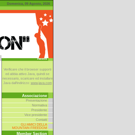
Domenica, 09 Agosto, 2026
News
Verificare che il browser supporti
ed abbia attivo Java, quindi se
necessario, scaricare ed installare
Java dall'indirizzo:
www.java.com
Associazione
Presentazione
Normativa
Presidente
Vice presidente
Contatti
GLI AMICI DELLA
MOUNTAIN FREEDOM
Member Section