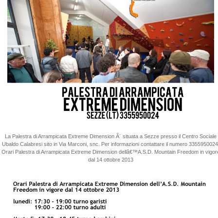
La Palestra di Arrampicata Extreme Dimension Ã¨ situata a Sezze presso il Centro Sociale
Ubaldo Calabresi sito in Via Marconi, snc. Per informazioni contattare il numero 3355950024
Orari Palestra di Arrampicata Extreme Dimension dellâ€™A.S.D. Mountain Freedom in vigor
dal 14 ottobre 2013
0