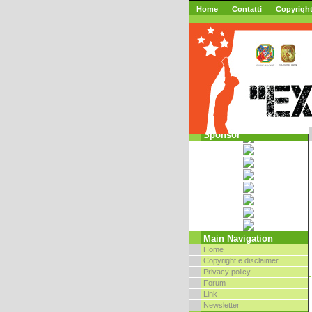
Home
Contatti
Copyrigh
Sponsor
Main Navigation
Home
Copyright e disclaimer
Privacy policy
Forum
Link
Newsletter