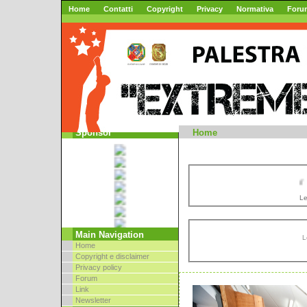
Home
Contatti
Copyright
Privacy
Normativa
Foru
Mountai
Sponsor
Home
//
Le
Main Navigation
L
Home
Copyright e disclaimer
Privacy policy
Forum
Link
Newsletter