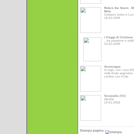
Riders the Storm
-
M
Meta
Cristiano Iurisci e Luc
18-02-2006
I Viaggi di Cristiana
...tra passione e solid
10-02-2006
Aconcagua
Si erge, con i suoi 6
nelle Ande argentine 
confine con il Cile.
Terminillo
(RM)
AlexDe
15-01-2006
Stampa pagina