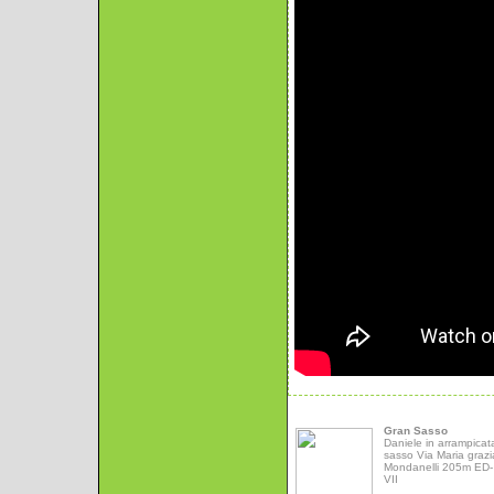
Gran Sasso
Daniele in arrampicat
sasso Via Maria grazi
Mondanelli 205m ED- 
VII