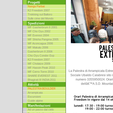
Progetti
Nanga Parbat
K2 Freedom 2007
Trekking sul Baltoro
Sulle cime del Mondo
Spedizioni
MF Gasherbrum II 2001
MF Cho Oyu 2002
MF Everest 2004
MF Shisha Pangma 2005
MF Aconcagua 2006
MF Makalu 2006
Gasherbrum II 2006
Cho Oyu Condor Exp
K2 Freedom 2007
MF Cholatze 2009
MF Hassin Peak 2010
La Palestra di Arrampicata Extr
MF Cerro Torre 2010
Sociale Ubaldo Calabresi sito in
SHARE EVEREST 2011
numero 3355950024. Orari 
Bhagirati III INDIA 2011
dellâ€™A.S.D. Mountain
Attività
PALESTRA BOULDER
Arrampicata
Escursioni
Guide alpine
Manifestazioni
Ad un passo dal cielo