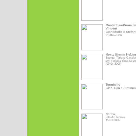
MonteRosa-Piramid
Vincent
Gianclaudio e Stefan
25-04-2006
Monte Sirente-Stefan
Sponte, Tiziano Canalo
con variante d'uscita su
(09-04-2006)
Terminillo
Gian, Dan e Stefanu
Norma
foto di Stefania
15-03-2006