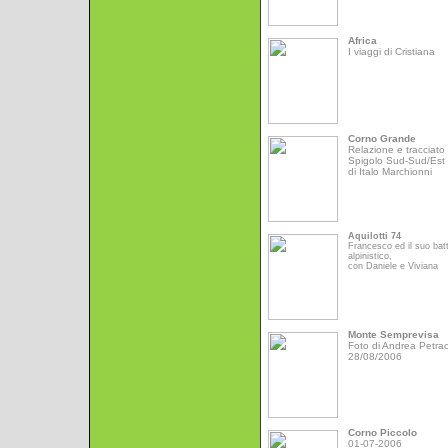
Africa
I viaggi di Cristiana
Corno Grande
Relazione e tracciato 
Spigolo Sud-Sud/Est
di Italo Marchionni
Aquilotti 74
Francesco ed il suo bat
alpinistico,
con Daniele e Viviana
Monte Semprevisa
Foto di Andrea Petrac
28/08/2006
Corno Piccolo
01-07-2006