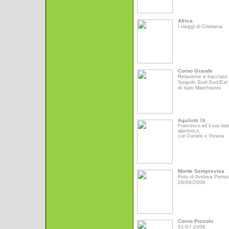
Africa
I viaggi di Cristiana
Corno Grande
Relazione e tracciato 
Spigolo Sud-Sud/Est
di Italo Marchionni
Aquilotti 74
Francesco ed il suo bat
alpinistico,
con Daniele e Viviana
Monte Semprevisa
Foto di Andrea Petrac
28/08/2006
Corno Piccolo
01-07-2006