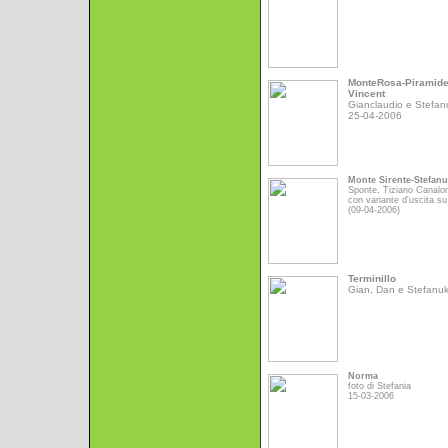
MonteRosa-Piramid
Vincent
Gianclaudio e Stefan
25-04-2006
Monte Sirente-Stefan
Sponte, Tiziano Canalo
con variante d'uscita su
(09-04-2006)
Terminillo
Gian, Dan e Stefanu
Norma
foto di Stefania
15-03-2006