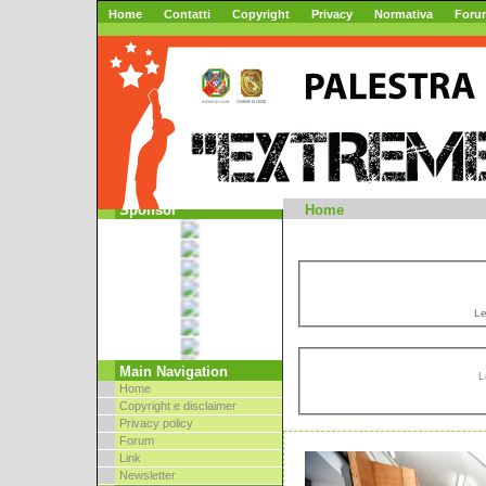
Home
Contatti
Copyright
Privacy
Normativa
Foru
Mountai
Sponsor
Home
Le
Main Navigation
L
Home
Copyright e disclaimer
Privacy policy
Forum
Link
Newsletter