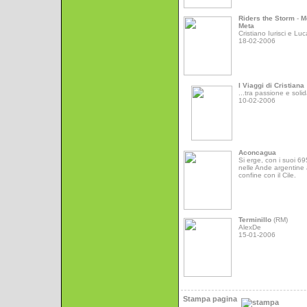
Riders the Storm
-
M
Meta
Cristiano Iurisci e Luc
18-02-2006
I Viaggi di Cristiana
...tra passione e solid
10-02-2006
Aconcagua
Si erge, con i suoi 6
nelle Ande argentine 
confine con il Cile.
Terminillo
(RM)
AlexDe
15-01-2006
Stampa pagina