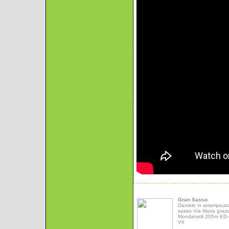
Gran Sasso
Daniele in arrampicat
sasso Via Maria grazi
Mondanelli 205m ED- 
VII