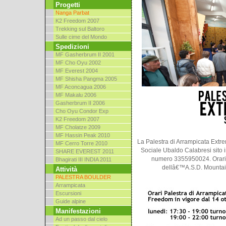
Progetti
Nanga Parbat
K2 Freedom 2007
Trekking sul Baltoro
Sulle cime del Mondo
Spedizioni
MF Gasherbrum II 2001
MF Cho Oyu 2002
MF Everest 2004
MF Shisha Pangma 2005
MF Aconcagua 2006
MF Makalu 2006
Gasherbrum II 2006
Cho Oyu Condor Exp
K2 Freedom 2007
MF Cholatze 2009
MF Hassin Peak 2010
La Palestra di Arrampicata Extr
MF Cerro Torre 2010
Sociale Ubaldo Calabresi sito in
SHARE EVEREST 2011
numero 3355950024. Orari 
Bhagirati III INDIA 2011
dellâ€™A.S.D. Mountain
Attività
PALESTRA BOULDER
Arrampicata
Escursioni
Guide alpine
Manifestazioni
Ad un passo dal cielo