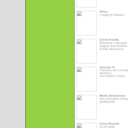
Africa
I viaggi di Cristiana
Corno Grande
Relazione e tracciato 
Spigolo Sud-Sud/Est
di Italo Marchionni
Aquilotti 74
Francesco ed il suo bat
alpinistico,
con Daniele e Viviana
Monte Semprevisa
Foto di Andrea Petrac
28/08/2006
Corno Piccolo
01-07-2006