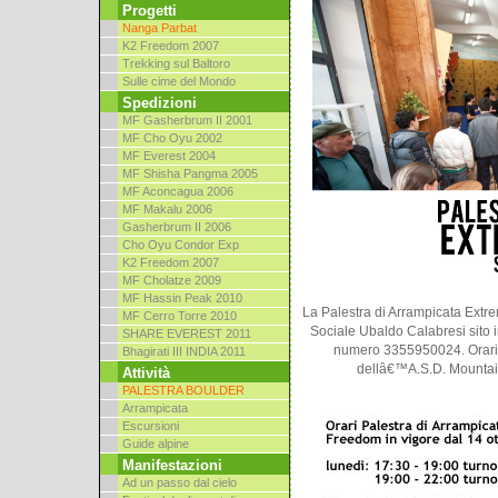
Progetti
Nanga Parbat
K2 Freedom 2007
Trekking sul Baltoro
Sulle cime del Mondo
Spedizioni
MF Gasherbrum II 2001
MF Cho Oyu 2002
MF Everest 2004
MF Shisha Pangma 2005
MF Aconcagua 2006
MF Makalu 2006
Gasherbrum II 2006
Cho Oyu Condor Exp
K2 Freedom 2007
MF Cholatze 2009
MF Hassin Peak 2010
La Palestra di Arrampicata Extr
MF Cerro Torre 2010
Sociale Ubaldo Calabresi sito in
SHARE EVEREST 2011
numero 3355950024. Orari 
Bhagirati III INDIA 2011
dellâ€™A.S.D. Mountain
Attività
PALESTRA BOULDER
Arrampicata
Escursioni
Guide alpine
Manifestazioni
Ad un passo dal cielo