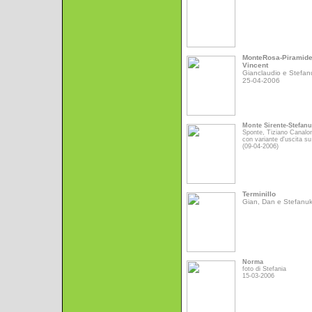
MonteRosa-Piramid
Vincent
Gianclaudio e Stefan
25-04-2006
Monte Sirente-Stefan
Sponte, Tiziano Canalo
con variante d'uscita su
(09-04-2006)
Terminillo
Gian, Dan e Stefanu
Norma
foto di Stefania
15-03-2006