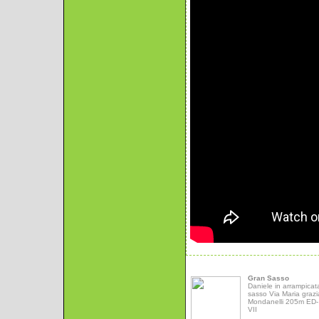
Gran Sasso
Daniele in arrampicat
sasso Via Maria grazi
Mondanelli 205m ED- 
VII