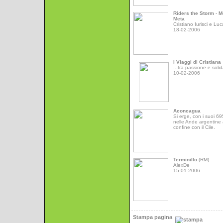
Riders the Storm
-
M
Meta
Cristiano Iurisci e Luc
18-02-2006
I Viaggi di Cristiana
...tra passione e solid
10-02-2006
Aconcagua
Si erge, con i suoi 6
nelle Ande argentine 
confine con il Cile.
Terminillo
(RM)
AlexDe
15-01-2006
Stampa pagina