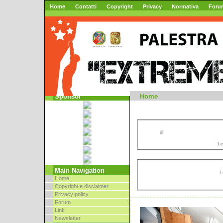
Home
Contatti
Copyright
Privacy
Normativa
Foru
Mountai
Sponsor
Home
//
Le
Main Navigation
L
Home
Copyright e disclaimer
Privacy policy
Forum
Link
Newsletter