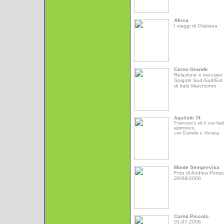
Africa
I viaggi di Cristiana
Corno Grande
Relazione e tracciato 
Spigolo Sud-Sud/Est
di Italo Marchionni
Aquilotti 74
Francesco ed il suo bat
alpinistico,
con Daniele e Viviana
Monte Semprevisa
Foto di Andrea Petrac
28/08/2006
Corno Piccolo
01-07-2006