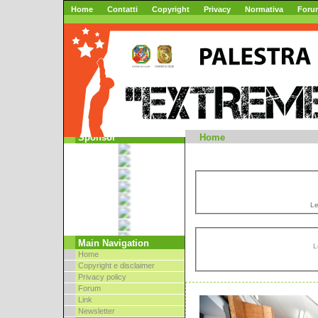
Home
Contatti
Copyright
Privacy
Normativa
Foru
Mountai
Sponsor
Home
Le
Main Navigation
L
Home
Copyright e disclaimer
Privacy policy
Forum
Link
Newsletter