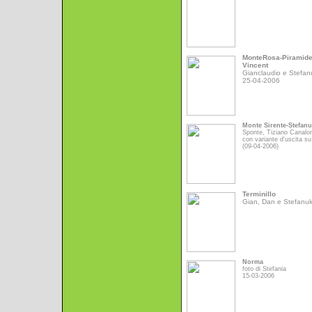
MonteRosa-Piramid
Vincent
Gianclaudio e Stefan
25-04-2006
Monte Sirente-Stefan
Sponte, Tiziano Canalo
con variante d'uscita su
(09-04-2006)
Terminillo
Gian, Dan e Stefanu
Norma
foto di Stefania
15-03-2006