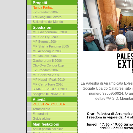
Progetti
Nanga Parbat
K2 Freedom 2007
Trekking sul Baltoro
Sulle cime del Mondo
Spedizioni
MF Gasherbrum II 2001
MF Cho Oyu 2002
MF Everest 2004
MF Shisha Pangma 2005
MF Aconcagua 2006
MF Makalu 2006
Gasherbrum II 2006
Cho Oyu Condor Exp
K2 Freedom 2007
MF Cholatze 2009
MF Hassin Peak 2010
La Palestra di Arrampicata Extr
MF Cerro Torre 2010
Sociale Ubaldo Calabresi sito in
SHARE EVEREST 2011
numero 3355950024. Orari 
Bhagirati III INDIA 2011
dellâ€™A.S.D. Mountain
Attività
PALESTRA BOULDER
Arrampicata
Escursioni
Guide alpine
Manifestazioni
Ad un passo dal cielo