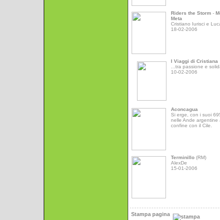
Riders the Storm
-
M
Meta
Cristiano Iurisci e Luc
18-02-2006
I Viaggi di Cristiana
...tra passione e solid
10-02-2006
Aconcagua
Si erge, con i suoi 6
nelle Ande argentine 
confine con il Cile.
Terminillo
(RM)
AlexDe
15-01-2006
Stampa pagina