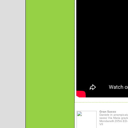
Gran Sasso
Daniele in arrampicat
sasso Via Maria grazi
Mondanelli 205m ED- 
VII