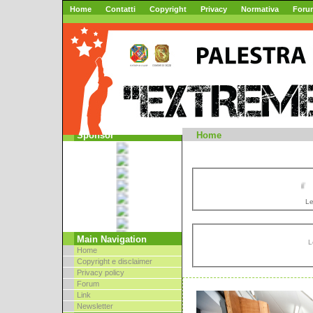
Home
Contatti
Copyright
Privacy
Normativa
Foru
Mountai
Sponsor
Home
//
Le
Main Navigation
L
Home
Copyright e disclaimer
Privacy policy
Forum
Link
Newsletter