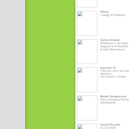
Africa
I viaggi di Cristiana
Corno Grande
Relazione e tracciato 
Spigolo Sud-Sud/Est
di Italo Marchionni
Aquilotti 74
Francesco ed il suo bat
alpinistico,
con Daniele e Viviana
Monte Semprevisa
Foto di Andrea Petrac
28/08/2006
Corno Piccolo
01-07-2006