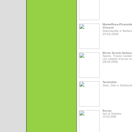
MonteRosa-Piramid
Vincent
Gianclaudio e Stefan
25-04-2006
Monte Sirente-Stefan
Sponte, Tiziano Canalo
con variante d'uscita su
(09-04-2006)
Terminillo
Gian, Dan e Stefanu
Norma
foto di Stefania
15-03-2006