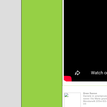
Gran Sasso
Daniele in arrampicat
sasso Via Maria grazi
Mondanelli 205m ED- 
VII