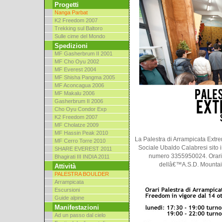
Progetti
Nanga Parbat
K2 Freedom 2007
Trekking sul Baltoro
Sulle cime del Mondo
Spedizioni
MF Gasherbrum II 2001
MF Cho Oyu 2002
MF Everest 2004
MF Shisha Pangma 2005
MF Aconcagua 2006
MF Makalu 2006
Gasherbrum II 2006
Cho Oyu Condor Exp
K2 Freedom 2007
MF Cholatze 2009
MF Hassin Peak 2010
La Palestra di Arrampicata Extr
MF Cerro Torre 2010
Sociale Ubaldo Calabresi sito in
SHARE EVEREST 2011
numero 3355950024. Orari 
Bhagirati III INDIA 2011
dellâ€™A.S.D. Mountain
Attività
PALESTRA BOULDER
Arrampicata
Escursioni
Guide alpine
Manifestazioni
Ad un passo dal cielo