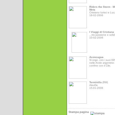
Riders the Storm
-
M
Meta
Cristiano Iurisci e Luc
18-02-2006
I Viaggi di Cristiana
...tra passione e solid
10-02-2006
Aconcagua
Si erge, con i suoi 6
nelle Ande argentine 
confine con il Cile.
Terminillo
(RM)
AlexDe
15-01-2006
Stampa pagina