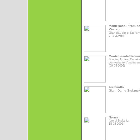
MonteRosa-Piramid
Vincent
Gianclaudio e Stefan
25-04-2006
Monte Sirente-Stefan
Sponte, Tiziano Canalo
con variante d'uscita su
(09-04-2006)
Terminillo
Gian, Dan e Stefanu
Norma
foto di Stefania
15-03-2006