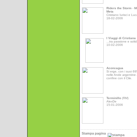
Riders the Storm
-
M
Meta
Cristiano Iurisci e Luc
18-02-2006
I Viaggi di Cristiana
...tra passione e solid
10-02-2006
Aconcagua
Si erge, con i suoi 6
nelle Ande argentine 
confine con il Cile.
Terminillo
(RM)
AlexDe
15-01-2006
Stampa pagina