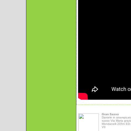
Gran Sasso
Daniele in arrampicat
sasso Via Maria grazi
Mondanelli 205m ED- 
VII