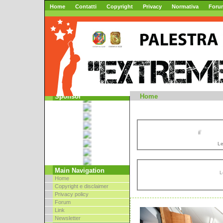
Home
Contatti
Copyright
Privacy
Normativa
Foru
Mountai
Sponsor
Home
//
Le
Main Navigation
L
Home
Copyright e disclaimer
Privacy policy
Forum
Link
Newsletter