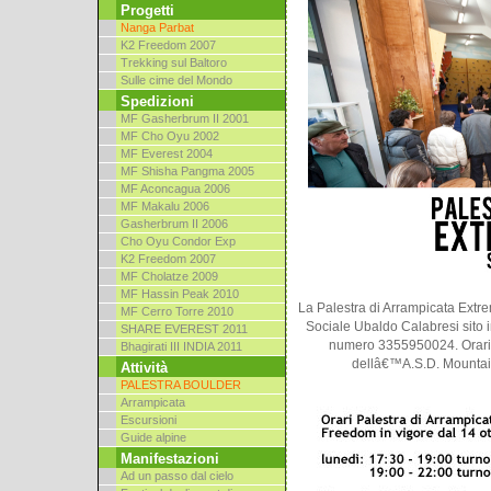
Progetti
Nanga Parbat
K2 Freedom 2007
Trekking sul Baltoro
Sulle cime del Mondo
Spedizioni
MF Gasherbrum II 2001
MF Cho Oyu 2002
MF Everest 2004
MF Shisha Pangma 2005
MF Aconcagua 2006
MF Makalu 2006
Gasherbrum II 2006
Cho Oyu Condor Exp
K2 Freedom 2007
MF Cholatze 2009
MF Hassin Peak 2010
La Palestra di Arrampicata Extr
MF Cerro Torre 2010
Sociale Ubaldo Calabresi sito in
SHARE EVEREST 2011
numero 3355950024. Orari 
Bhagirati III INDIA 2011
dellâ€™A.S.D. Mountain
Attività
PALESTRA BOULDER
Arrampicata
Escursioni
Guide alpine
Manifestazioni
Ad un passo dal cielo