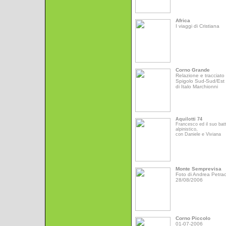
Africa
I viaggi di Cristiana
Corno Grande
Relazione e tracciato 
Spigolo Sud-Sud/Est
di Italo Marchionni
Aquilotti 74
Francesco ed il suo bat
alpinistico,
con Daniele e Viviana
Monte Semprevisa
Foto di Andrea Petrac
28/08/2006
Corno Piccolo
01-07-2006