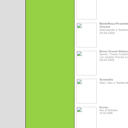
MonteRosa-Piramid
Vincent
Gianclaudio e Stefan
25-04-2006
Monte Sirente-Stefan
Sponte, Tiziano Canalo
con variante d'uscita su
(09-04-2006)
Terminillo
Gian, Dan e Stefanu
Norma
foto di Stefania
15-03-2006