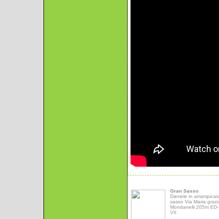
Gran Sasso
Daniele in arrampicat
sasso Via Maria grazi
Mondanelli 205m ED- 
VII