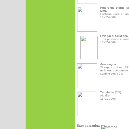
Riders the Storm
-
M
Meta
Cristiano Iurisci e Luc
18-02-2006
I Viaggi di Cristiana
...tra passione e solid
10-02-2006
Aconcagua
Si erge, con i suoi 6
nelle Ande argentine 
confine con il Cile.
Terminillo
(RM)
AlexDe
15-01-2006
Stampa pagina