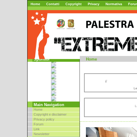
Home
Contatti
Copyright
Privacy
Normativa
Foru
Mountai
Sponsor
Home
//
Le
Main Navigation
L
Home
Copyright e disclaimer
Privacy policy
Forum
Link
Newsletter