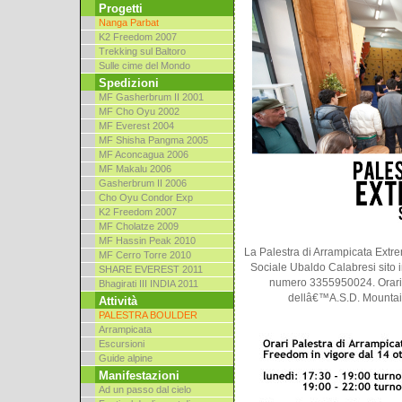
Progetti
Nanga Parbat
K2 Freedom 2007
Trekking sul Baltoro
Sulle cime del Mondo
Spedizioni
MF Gasherbrum II 2001
MF Cho Oyu 2002
MF Everest 2004
MF Shisha Pangma 2005
MF Aconcagua 2006
MF Makalu 2006
Gasherbrum II 2006
Cho Oyu Condor Exp
K2 Freedom 2007
MF Cholatze 2009
MF Hassin Peak 2010
La Palestra di Arrampicata Extr
MF Cerro Torre 2010
Sociale Ubaldo Calabresi sito in
SHARE EVEREST 2011
numero 3355950024. Orari 
Bhagirati III INDIA 2011
dellâ€™A.S.D. Mountain
Attività
PALESTRA BOULDER
Arrampicata
Escursioni
Guide alpine
Manifestazioni
Ad un passo dal cielo