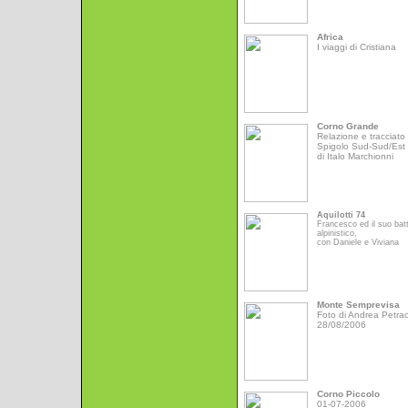
Africa
I viaggi di Cristiana
Corno Grande
Relazione e tracciato 
Spigolo Sud-Sud/Est
di Italo Marchionni
Aquilotti 74
Francesco ed il suo bat
alpinistico,
con Daniele e Viviana
Monte Semprevisa
Foto di Andrea Petrac
28/08/2006
Corno Piccolo
01-07-2006