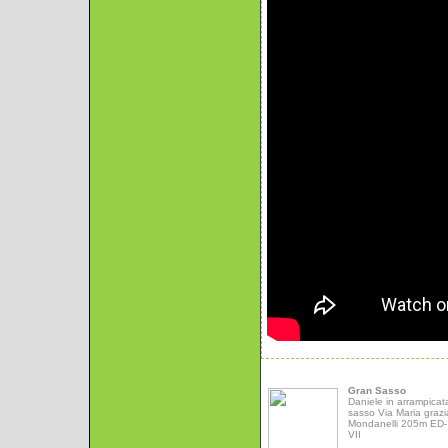
Gran Sasso
Daniele in arrampicat
sasso Via Maria grazi
Mondanelli 205m ED- 
VII