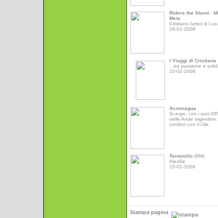
Riders the Storm
-
M
Meta
Cristiano Iurisci e Luc
18-02-2006
I Viaggi di Cristiana
...tra passione e solid
10-02-2006
Aconcagua
Si erge, con i suoi 6
nelle Ande argentine 
confine con il Cile.
Terminillo
(RM)
AlexDe
15-01-2006
Stampa pagina