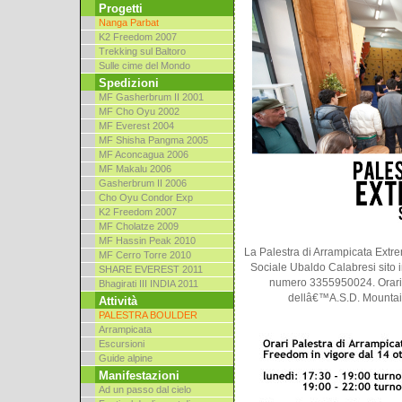
Progetti
Nanga Parbat
K2 Freedom 2007
Trekking sul Baltoro
Sulle cime del Mondo
Spedizioni
MF Gasherbrum II 2001
MF Cho Oyu 2002
MF Everest 2004
MF Shisha Pangma 2005
MF Aconcagua 2006
MF Makalu 2006
Gasherbrum II 2006
Cho Oyu Condor Exp
K2 Freedom 2007
MF Cholatze 2009
MF Hassin Peak 2010
La Palestra di Arrampicata Extr
MF Cerro Torre 2010
Sociale Ubaldo Calabresi sito in
SHARE EVEREST 2011
numero 3355950024. Orari 
Bhagirati III INDIA 2011
dellâ€™A.S.D. Mountain
Attività
PALESTRA BOULDER
Arrampicata
Escursioni
Guide alpine
Manifestazioni
Ad un passo dal cielo