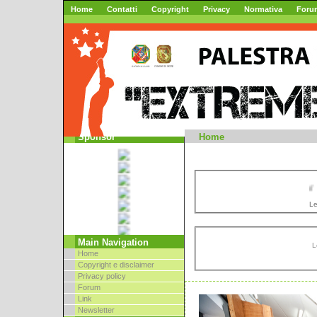
Home
Contatti
Copyright
Privacy
Normativa
Foru
Mountai
Sponsor
Home
//
Le
Main Navigation
L
Home
Copyright e disclaimer
Privacy policy
Forum
Link
Newsletter