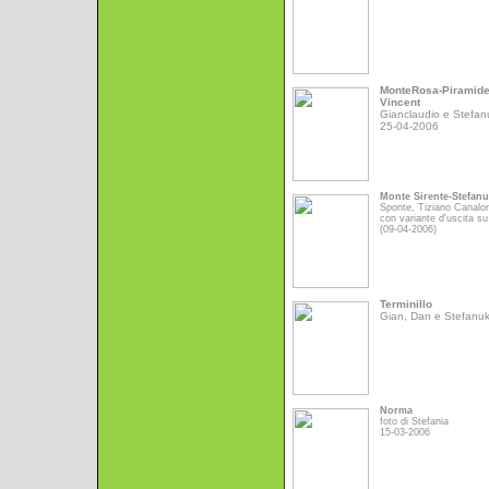
MonteRosa-Piramid
Vincent
Gianclaudio e Stefan
25-04-2006
Monte Sirente-Stefan
Sponte, Tiziano Canalo
con variante d'uscita su
(09-04-2006)
Terminillo
Gian, Dan e Stefanu
Norma
foto di Stefania
15-03-2006