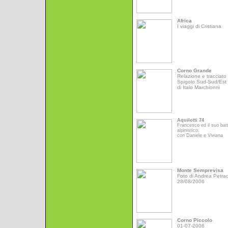
Africa
I viaggi di Cristiana
Corno Grande
Relazione e tracciato 
Spigolo Sud-Sud/Est
di Italo Marchionni
Aquilotti 74
Francesco ed il suo bat
alpinistico,
con Daniele e Viviana
Monte Semprevisa
Foto di Andrea Petrac
28/08/2006
Corno Piccolo
01-07-2006