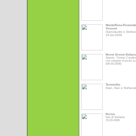
MonteRosa-Piramid
Vincent
Gianclaudio e Stefan
25-04-2006
Monte Sirente-Stefan
Sponte, Tiziano Canalo
con variante d'uscita su
(09-04-2006)
Terminillo
Gian, Dan e Stefanu
Norma
foto di Stefania
15-03-2006