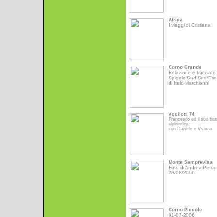
Africa
I viaggi di Cristiana
Corno Grande
Relazione e tracciato 
Spigolo Sud-Sud/Est
di Italo Marchionni
Aquilotti 74
Francesco ed il suo bat
alpinistico,
con Daniele e Viviana
Monte Semprevisa
Foto di Andrea Petrac
28/08/2006
Corno Piccolo
01-07-2006