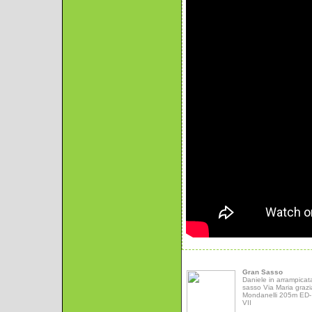
Gran Sasso
Daniele in arrampicat
sasso Via Maria grazi
Mondanelli 205m ED- 
VII