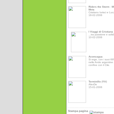
Riders the Storm
-
M
Meta
Cristiano Iurisci e Luc
18-02-2006
I Viaggi di Cristiana
...tra passione e solid
10-02-2006
Aconcagua
Si erge, con i suoi 6
nelle Ande argentine 
confine con il Cile.
Terminillo
(RM)
AlexDe
15-01-2006
Stampa pagina