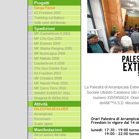
Progetti
Nanga Parbat
K2 Freedom 2007
Trekking sul Baltoro
Sulle cime del Mondo
Spedizioni
MF Gasherbrum II 2001
MF Cho Oyu 2002
MF Everest 2004
MF Shisha Pangma 2005
MF Aconcagua 2006
MF Makalu 2006
Gasherbrum II 2006
Cho Oyu Condor Exp
K2 Freedom 2007
MF Cholatze 2009
MF Hassin Peak 2010
La Palestra di Arrampicata Extr
MF Cerro Torre 2010
Sociale Ubaldo Calabresi sito in
SHARE EVEREST 2011
numero 3355950024. Orari 
Bhagirati III INDIA 2011
dellâ€™A.S.D. Mountain
Attività
PALESTRA BOULDER
Arrampicata
Escursioni
Guide alpine
Manifestazioni
Ad un passo dal cielo