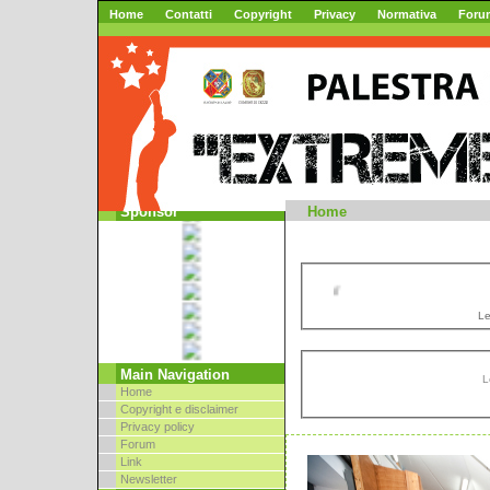
Home
Contatti
Copyright
Privacy
Normativa
Foru
Mountai
Sponsor
Home
//
Le
Main Navigation
L
Home
Copyright e disclaimer
Privacy policy
Forum
Link
Newsletter