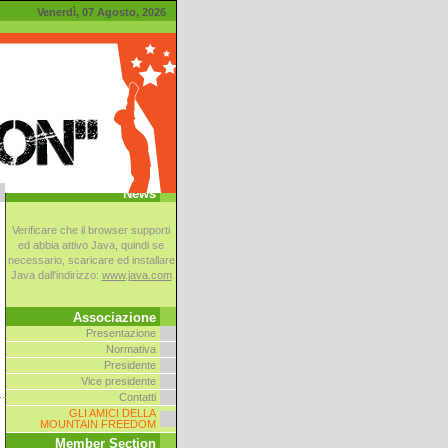
Venerdì, 07 Agosto, 2026
News
Verificare che il browser supporti
ed abbia attivo Java, quindi se
necessario, scaricare ed installare
Java dall'indirizzo:
www.java.com
Associazione
Presentazione
Normativa
Presidente
Vice presidente
Contatti
GLI AMICI DELLA
MOUNTAIN FREEDOM
Member Section