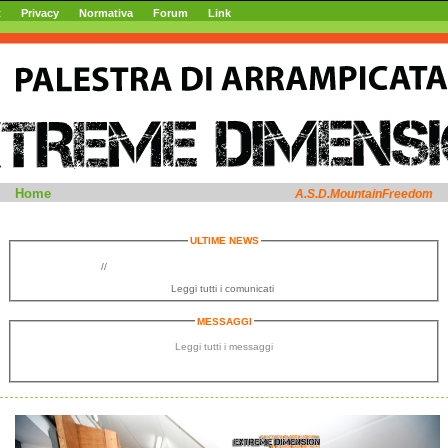
t
Privacy
Normativa
Forum
Link
MountainFreedom web site
Home
A.S.D.MountainFreedom
ULTIME NEWS
//
Leggi tutti i comunicati
MESSAGGI
Leggi tutti i messaggi