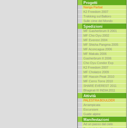
Progetti
Nanga Parbat
K2 Freedom 2007
Trekking sul Baltoro
Sulle cime del Mondo
Spedizioni
MF Gasherbrum II 2001
MF Cho Oyu 2002
MF Everest 2004
MF Shisha Pangma 2005
MF Aconcagua 2006
MF Makalu 2006
Gasherbrum II 2006
Cho Oyu Condor Exp
K2 Freedom 2007
MF Cholatze 2009
MF Hassin Peak 2010
MF Cerro Torre 2010
SHARE EVEREST 2011
Bhagirati III INDIA 2011
Attività
PALESTRA BOULDER
Arrampicata
Escursioni
Guide alpine
Manifestazioni
Ad un passo dal cielo