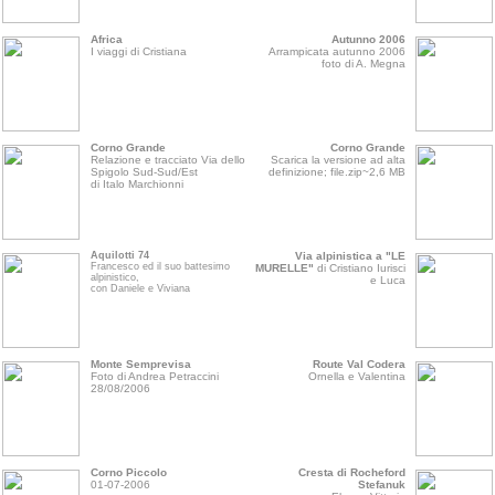
Africa
Autunno 2006
I viaggi di Cristiana
Arrampicata autunno 2006
foto di A. Megna
Corno Grande
Corno Grande
Relazione e tracciato Via dello
Scarica la versione ad alta
Spigolo Sud-Sud/Est
definizione; file.zip~2,6 MB
di Italo Marchionni
Aquilotti 74
Via alpinistica a "LE
Francesco ed il suo battesimo
MURELLE"
di Cristiano Iurisci
alpinistico,
e Luca
con Daniele e Viviana
Monte Semprevisa
Route Val Codera
Foto di Andrea Petraccini
Ornella e Valentina
28/08/2006
Corno Piccolo
Cresta di Rocheford
01-07-2006
Stefanuk