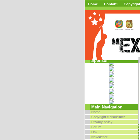
Home
Contatti
Copyrigh
Sponsor
Main Navigation
Home
Copyright e disclaimer
Privacy policy
Forum
Link
Newsletter