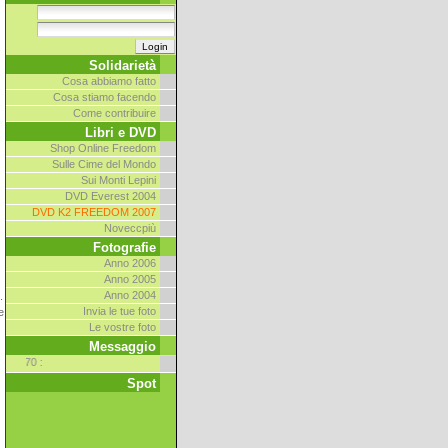
Solidarietà
Cosa abbiamo fatto
Cosa stiamo facendo
Come contribuire
Libri e DVD
Shop Online Freedom
Sulle Cime del Mondo
Sui Monti Lepini
DVD Everest 2004
DVD K2 FREEDOM 2007
Noveccpiù
Fotografie
Anno 2006
Anno 2005
Anno 2004
.
Invia le tue foto
e
Le vostre foto
Messaggio
01/01/1970
:
Spot