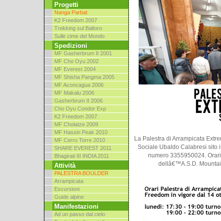
Progetti
Nanga Parbat
K2 Freedom 2007
Trekking sul Baltoro
Sulle cime del Mondo
Spedizioni
MF Gasherbrum II 2001
MF Cho Oyu 2002
MF Everest 2004
MF Shisha Pangma 2005
MF Aconcagua 2006
MF Makalu 2006
Gasherbrum II 2006
Cho Oyu Condor Exp
K2 Freedom 2007
MF Cholatze 2009
MF Hassin Peak 2010
La Palestra di Arrampicata Extr
MF Cerro Torre 2010
Sociale Ubaldo Calabresi sito in
SHARE EVEREST 2011
numero 3355950024. Orari 
Bhagirati III INDIA 2011
dellâ€™A.S.D. Mountain
Attività
PALESTRA BOULDER
Arrampicata
Escursioni
Guide alpine
Manifestazioni
Ad un passo dal cielo