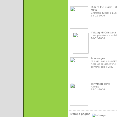
Riders the Storm
-
M
Meta
Cristiano Iurisci e Luc
18-02-2006
I Viaggi di Cristiana
...tra passione e solid
10-02-2006
Aconcagua
Si erge, con i suoi 6
nelle Ande argentine 
confine con il Cile.
Terminillo
(RM)
AlexDe
15-01-2006
Stampa pagina