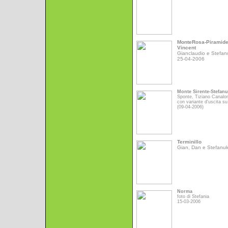
MonteRosa-Piramid
Vincent
Gianclaudio e Stefan
25-04-2006
Monte Sirente-Stefan
Sponte, Tiziano Canalo
con variante d'uscita su
(09-04-2006)
Terminillo
Gian, Dan e Stefanu
Norma
foto di Stefania
15-03-2006