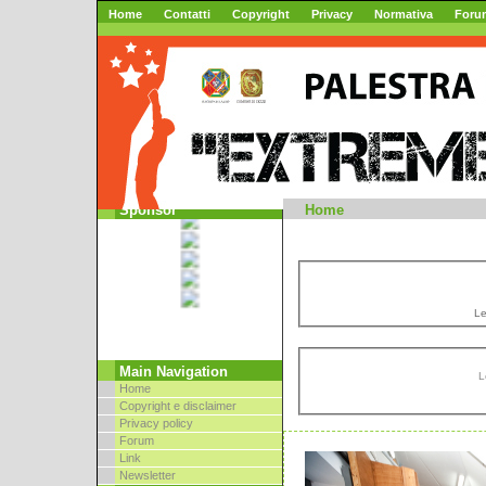
Home
Contatti
Copyright
Privacy
Normativa
Foru
Mountai
Sponsor
Home
Le
Main Navigation
L
Home
Copyright e disclaimer
Privacy policy
Forum
Link
Newsletter