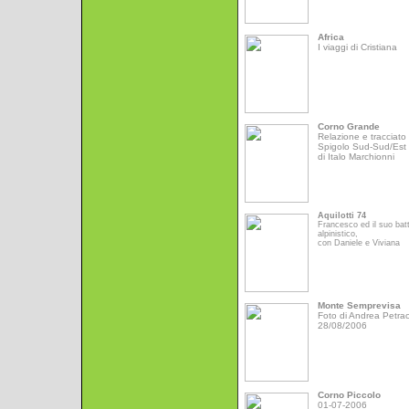
Africa
I viaggi di Cristiana
Corno Grande
Relazione e tracciato 
Spigolo Sud-Sud/Est
di Italo Marchionni
Aquilotti 74
Francesco ed il suo bat
alpinistico,
con Daniele e Viviana
Monte Semprevisa
Foto di Andrea Petrac
28/08/2006
Corno Piccolo
01-07-2006