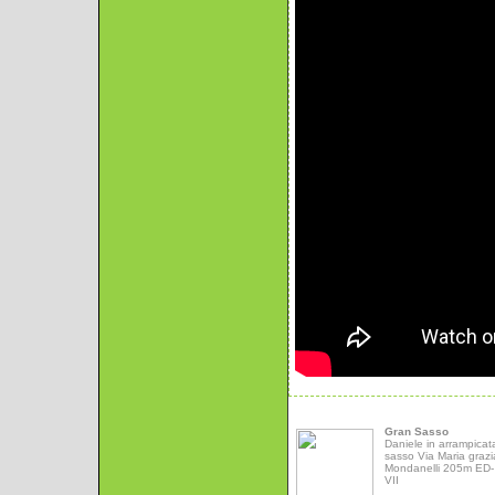
Gran Sasso
Daniele in arrampicat
sasso Via Maria grazi
Mondanelli 205m ED- 
VII