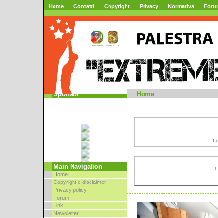
Home
Contatti
Copyright
Privacy
Normativa
Foru
Mountai
Sponsor
Home
Le
Main Navigation
L
Home
Copyright e disclaimer
Privacy policy
Forum
Link
Newsletter