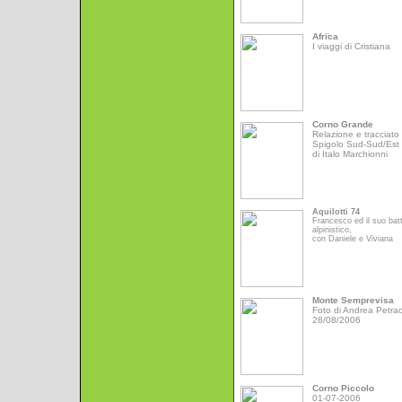
Africa
I viaggi di Cristiana
Corno Grande
Relazione e tracciato 
Spigolo Sud-Sud/Est
di Italo Marchionni
Aquilotti 74
Francesco ed il suo bat
alpinistico,
con Daniele e Viviana
Monte Semprevisa
Foto di Andrea Petrac
28/08/2006
Corno Piccolo
01-07-2006