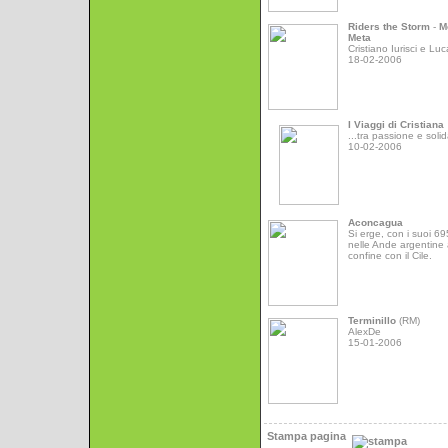
Riders the Storm
-
M
Meta
Cristiano Iurisci e Luc
18-02-2006
I Viaggi di Cristiana
...tra passione e solid
10-02-2006
Aconcagua
Si erge, con i suoi 6
nelle Ande argentine 
confine con il Cile.
Terminillo
(RM)
AlexDe
15-01-2006
Stampa pagina