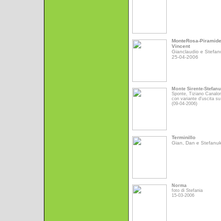
MonteRosa-Piramid
Vincent
Gianclaudio e Stefan
25-04-2006
Monte Sirente-Stefan
Sponte, Tiziano Canalo
con variante d'uscita su
(09-04-2006)
Terminillo
Gian, Dan e Stefanu
Norma
foto di Stefania
15-03-2006