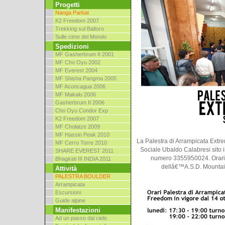
Progetti
Nanga Parbat
K2 Freedom 2007
Trekking sul Baltoro
Sulle cime del Mondo
Spedizioni
MF Gasherbrum II 2001
MF Cho Oyu 2002
MF Everest 2004
MF Shisha Pangma 2005
MF Aconcagua 2006
MF Makalu 2006
Gasherbrum II 2006
Cho Oyu Condor Exp
K2 Freedom 2007
MF Cholatze 2009
MF Hassin Peak 2010
La Palestra di Arrampicata Extr
MF Cerro Torre 2010
Sociale Ubaldo Calabresi sito in
SHARE EVEREST 2011
numero 3355950024. Orari 
Bhagirati III INDIA 2011
dellâ€™A.S.D. Mountain
Attività
PALESTRA BOULDER
Arrampicata
Escursioni
Guide alpine
Manifestazioni
Ad un passo dal cielo