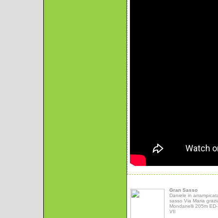
Gran Sasso
Daniele in arrampicat
sasso Via Maria grazi
Mondanelli 205m ED- 
VII