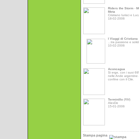
Riders the Storm
-
M
Meta
Cristiano Iurisci e Luc
18-02-2006
I Viaggi di Cristiana
...tra passione e solid
10-02-2006
Aconcagua
Si erge, con i suoi 6
nelle Ande argentine 
confine con il Cile.
Terminillo
(RM)
AlexDe
15-01-2006
Stampa pagina