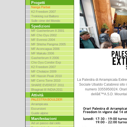
Progetti
Nanga Parbat
K2 Freedom 2007
Trekking sul Baltoro
Sulle cime del Mondo
Spedizioni
MF Gasherbrum II 2001
MF Cho Oyu 2002
MF Everest 2004
MF Shisha Pangma 2005
MF Aconcagua 2006
MF Makalu 2006
Gasherbrum II 2006
Cho Oyu Condor Exp
K2 Freedom 2007
MF Cholatze 2009
MF Hassin Peak 2010
La Palestra di Arrampicata Extr
MF Cerro Torre 2010
Sociale Ubaldo Calabresi sito in
SHARE EVEREST 2011
numero 3355950024. Orari 
Bhagirati III INDIA 2011
dellâ€™A.S.D. Mountain
Attività
PALESTRA BOULDER
Arrampicata
Escursioni
Guide alpine
Manifestazioni
Ad un passo dal cielo