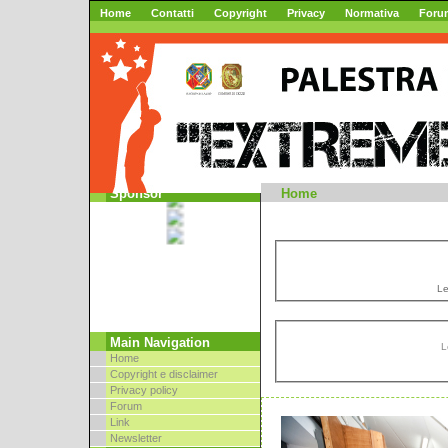
Home
Contatti
Copyright
Privacy
Normativa
Foru
Mountai
Sponsor
Home
Le
Main Navigation
L
Home
Copyright e disclaimer
Privacy policy
Forum
Link
Newsletter