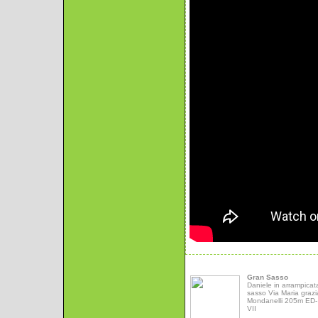
Gran Sasso
Daniele in arrampicat
sasso Via Maria grazi
Mondanelli 205m ED- 
VII