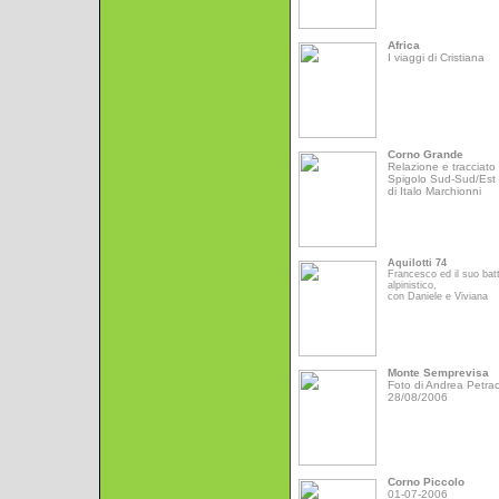
Africa
I viaggi di Cristiana
Corno Grande
Relazione e tracciato 
Spigolo Sud-Sud/Est
di Italo Marchionni
Aquilotti 74
Francesco ed il suo bat
alpinistico,
con Daniele e Viviana
Monte Semprevisa
Foto di Andrea Petrac
28/08/2006
Corno Piccolo
01-07-2006