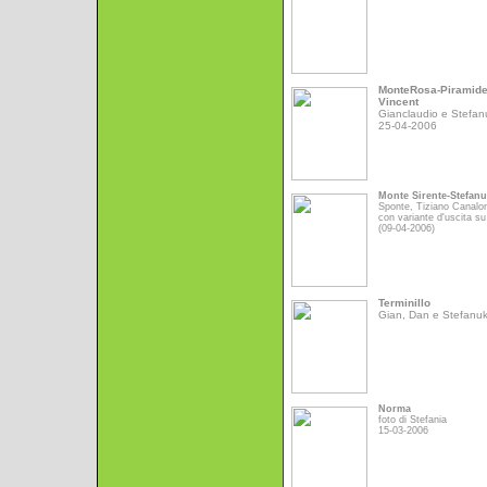
MonteRosa-Piramid
Vincent
Gianclaudio e Stefan
25-04-2006
Monte Sirente-Stefan
Sponte, Tiziano Canalo
con variante d'uscita su
(09-04-2006)
Terminillo
Gian, Dan e Stefanu
Norma
foto di Stefania
15-03-2006