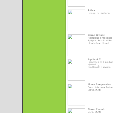
Africa
I viaggi di Cristiana
Corno Grande
Relazione e tracciato 
Spigolo Sud-Sud/Est
di Italo Marchionni
Aquilotti 74
Francesco ed il suo bat
alpinistico,
con Daniele e Viviana
Monte Semprevisa
Foto di Andrea Petrac
28/08/2006
Corno Piccolo
01-07-2006