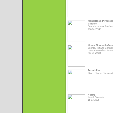
MonteRosa-Piramid
Vincent
Gianclaudio e Stefan
25-04-2006
Monte Sirente-Stefan
Sponte, Tiziano Canalo
con variante d'uscita su
(09-04-2006)
Terminillo
Gian, Dan e Stefanu
Norma
foto di Stefania
15-03-2006