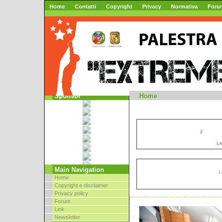
Home
Contatti
Copyright
Privacy
Normativa
Foru
Mountai
Sponsor
Home
//
Le
Main Navigation
L
Home
Copyright e disclaimer
Privacy policy
Forum
Link
Newsletter