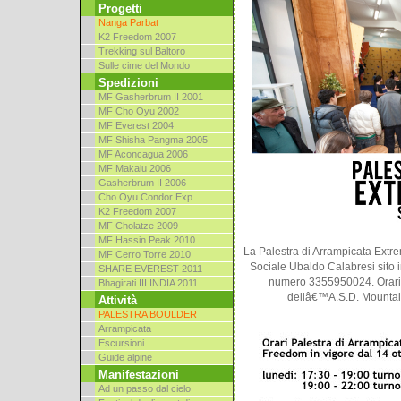
Progetti
Nanga Parbat
K2 Freedom 2007
Trekking sul Baltoro
Sulle cime del Mondo
Spedizioni
MF Gasherbrum II 2001
MF Cho Oyu 2002
MF Everest 2004
MF Shisha Pangma 2005
MF Aconcagua 2006
MF Makalu 2006
Gasherbrum II 2006
Cho Oyu Condor Exp
K2 Freedom 2007
MF Cholatze 2009
MF Hassin Peak 2010
La Palestra di Arrampicata Extr
MF Cerro Torre 2010
Sociale Ubaldo Calabresi sito in
SHARE EVEREST 2011
numero 3355950024. Orari 
Bhagirati III INDIA 2011
dellâ€™A.S.D. Mountain
Attività
PALESTRA BOULDER
Arrampicata
Escursioni
Guide alpine
Manifestazioni
Ad un passo dal cielo