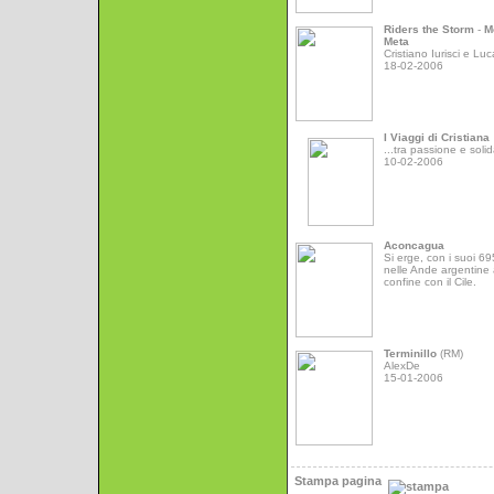
Riders the Storm
-
M
Meta
Cristiano Iurisci e Luc
18-02-2006
I Viaggi di Cristiana
...tra passione e solid
10-02-2006
Aconcagua
Si erge, con i suoi 6
nelle Ande argentine 
confine con il Cile.
Terminillo
(RM)
AlexDe
15-01-2006
Stampa pagina