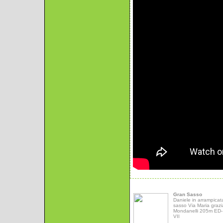
Gran Sasso
Daniele in arrampicat
sasso Via Maria grazi
Mondanelli 205m ED- 
VII