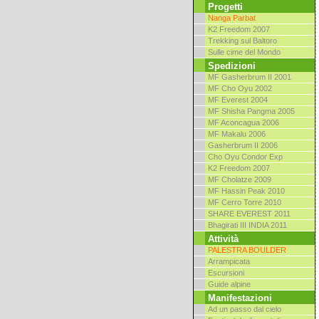
Progetti
Nanga Parbat
K2 Freedom 2007
Trekking sul Baltoro
Sulle cime del Mondo
Spedizioni
MF Gasherbrum II 2001
MF Cho Oyu 2002
MF Everest 2004
MF Shisha Pangma 2005
MF Aconcagua 2006
MF Makalu 2006
Gasherbrum II 2006
Cho Oyu Condor Exp
K2 Freedom 2007
MF Cholatze 2009
MF Hassin Peak 2010
MF Cerro Torre 2010
SHARE EVEREST 2011
Bhagirati III INDIA 2011
Attività
PALESTRA BOULDER
Arrampicata
Escursioni
Guide alpine
Manifestazioni
Ad un passo dal cielo