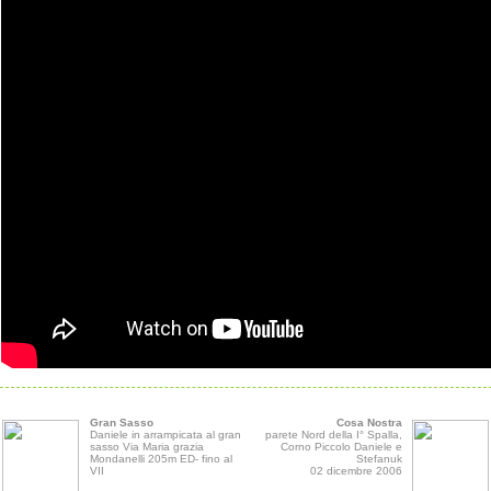
Gran Sasso
Cosa Nostra
Daniele in arrampicata al gran
parete Nord della I° Spalla,
sasso Via Maria grazia
Corno Piccolo Daniele e
Mondanelli 205m ED- fino al
Stefanuk
VII
02 dicembre 2006