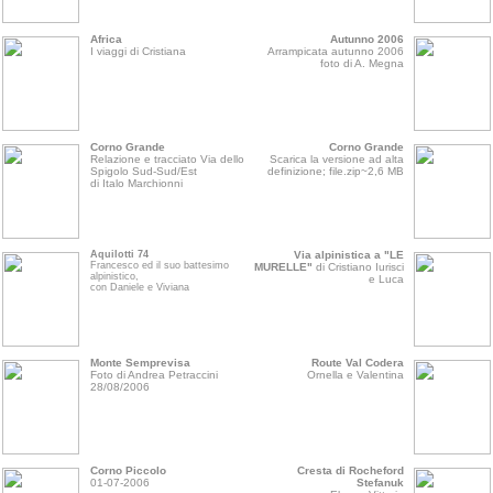
Africa
Autunno 2006
I viaggi di Cristiana
Arrampicata autunno 2006
foto di A. Megna
Corno Grande
Corno Grande
Relazione e tracciato Via dello
Scarica la versione ad alta
Spigolo Sud-Sud/Est
definizione; file.zip~2,6 MB
di Italo Marchionni
Aquilotti 74
Via alpinistica a "LE
Francesco ed il suo battesimo
MURELLE"
di Cristiano Iurisci
alpinistico,
e Luca
con Daniele e Viviana
Monte Semprevisa
Route Val Codera
Foto di Andrea Petraccini
Ornella e Valentina
28/08/2006
Corno Piccolo
Cresta di Rocheford
01-07-2006
Stefanuk