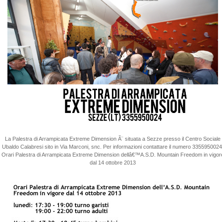
La Palestra di Arrampicata Extreme Dimension Ã¨ situata a Sezze presso il Centro Sociale
Ubaldo Calabresi sito in Via Marconi, snc. Per informazioni contattare il numero 3355950024
Orari Palestra di Arrampicata Extreme Dimension dellâ€™A.S.D. Mountain Freedom in vigor
dal 14 ottobre 2013