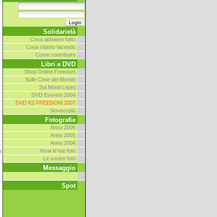
Solidarietà
Cosa abbiamo fatto
Cosa stiamo facendo
Come contribuire
Libri e DVD
Shop Online Freedom
Sulle Cime del Mondo
Sui Monti Lepini
DVD Everest 2004
DVD K2 FREEDOM 2007
Noveccpiù
Fotografie
Anno 2006
Anno 2005
Anno 2004
.
Invia le tue foto
e
Le vostre foto
Messaggio
01/01/1970
:
Spot