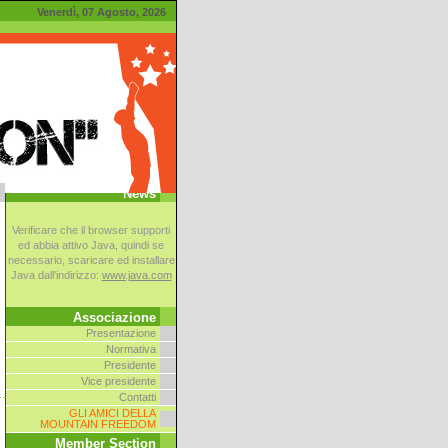
Venerdì, 07 Agosto, 2026
News
Verificare che il browser supporti
ed abbia attivo Java, quindi se
necessario, scaricare ed installare
Java dall'indirizzo:
www.java.com
Associazione
Presentazione
Normativa
Presidente
Vice presidente
Contatti
GLI AMICI DELLA
MOUNTAIN FREEDOM
Member Section