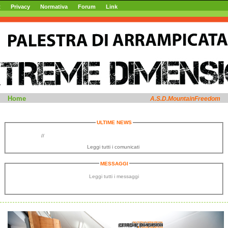
t
Privacy
Normativa
Forum
Link
MountainFreedom web site
Home
A.S.D.MountainFreedom
ULTIME NEWS
//
Leggi tutti i comunicati
MESSAGGI
Leggi tutti i messaggi