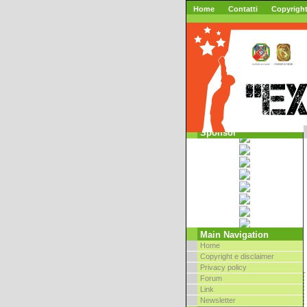
Home
Contatti
Copyrigh
Sponsor
Main Navigation
Home
Copyright e disclaimer
Privacy policy
Forum
Link
Newsletter