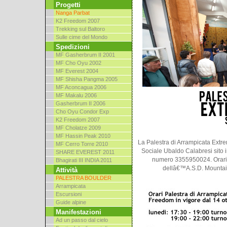
Progetti
Nanga Parbat
K2 Freedom 2007
Trekking sul Baltoro
Sulle cime del Mondo
Spedizioni
MF Gasherbrum II 2001
MF Cho Oyu 2002
MF Everest 2004
MF Shisha Pangma 2005
MF Aconcagua 2006
MF Makalu 2006
Gasherbrum II 2006
Cho Oyu Condor Exp
K2 Freedom 2007
MF Cholatze 2009
MF Hassin Peak 2010
La Palestra di Arrampicata Extr
MF Cerro Torre 2010
Sociale Ubaldo Calabresi sito in
SHARE EVEREST 2011
numero 3355950024. Orari 
Bhagirati III INDIA 2011
dellâ€™A.S.D. Mountain
Attività
PALESTRA BOULDER
Arrampicata
Escursioni
Guide alpine
Manifestazioni
Ad un passo dal cielo