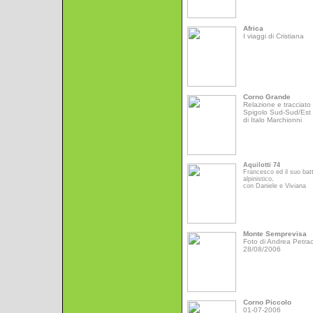
Africa
I viaggi di Cristiana
Corno Grande
Relazione e tracciato 
Spigolo Sud-Sud/Est
di Italo Marchionni
Aquilotti 74
Francesco ed il suo bat
alpinistico,
con Daniele e Viviana
Monte Semprevisa
Foto di Andrea Petrac
28/08/2006
Corno Piccolo
01-07-2006