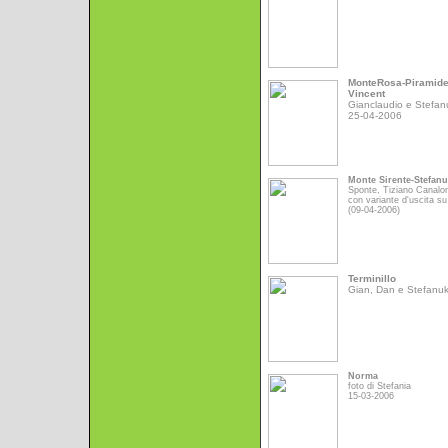
MonteRosa-Piramid
Vincent
Gianclaudio e Stefan
25-04-2006
Monte Sirente-Stefan
Sponte, Tiziano Canalo
con variante d'uscita su
(09-04-2006)
Terminillo
Gian, Dan e Stefanu
Norma
foto di Stefania
15-03-2006