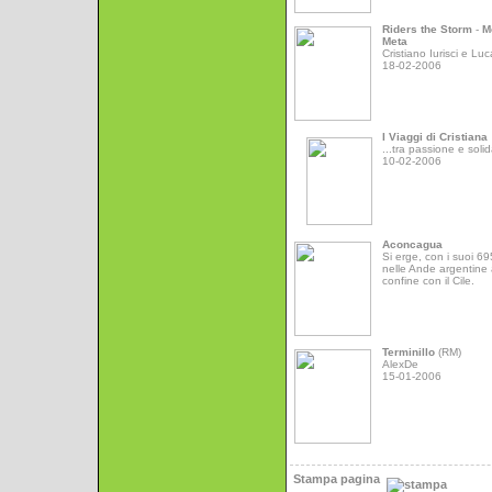
Riders the Storm
-
M
Meta
Cristiano Iurisci e Luc
18-02-2006
I Viaggi di Cristiana
...tra passione e solid
10-02-2006
Aconcagua
Si erge, con i suoi 6
nelle Ande argentine 
confine con il Cile.
Terminillo
(RM)
AlexDe
15-01-2006
Stampa pagina