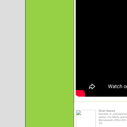
Gran Sasso
Daniele in arrampicat
sasso Via Maria grazi
Mondanelli 205m ED- 
VII