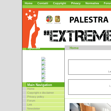
Home
Contatti
Copyright
Privacy
Normativa
Foru
Mountai
Sponsor
Home
/
Le
Main Navigation
L
Home
Copyright e disclaimer
Privacy policy
Forum
Link
Newsletter