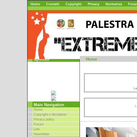
Home
Contatti
Copyright
Privacy
Normativa
Foru
Mountai
Sponsor
Home
Le
Main Navigation
L
Home
Copyright e disclaimer
Privacy policy
Forum
Link
Newsletter