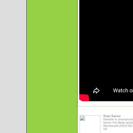
Gran Sasso
Daniele in arrampicat
sasso Via Maria grazi
Mondanelli 205m ED- 
VII