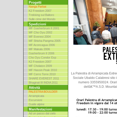
Progetti
Nanga Parbat
K2 Freedom 2007
Trekking sul Baltoro
Sulle cime del Mondo
Spedizioni
MF Gasherbrum II 2001
MF Cho Oyu 2002
MF Everest 2004
MF Shisha Pangma 2005
MF Aconcagua 2006
MF Makalu 2006
Gasherbrum II 2006
Cho Oyu Condor Exp
K2 Freedom 2007
MF Cholatze 2009
MF Hassin Peak 2010
La Palestra di Arrampicata Extr
MF Cerro Torre 2010
Sociale Ubaldo Calabresi sito in
SHARE EVEREST 2011
numero 3355950024. Orari 
Bhagirati III INDIA 2011
dellâ€™A.S.D. Mountain
Attività
PALESTRA BOULDER
Arrampicata
Escursioni
Guide alpine
Manifestazioni
Ad un passo dal cielo