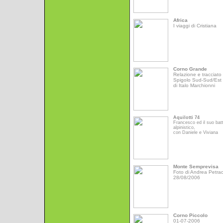
Africa
I viaggi di Cristiana
Corno Grande
Relazione e tracciato 
Spigolo Sud-Sud/Est
di Italo Marchionni
Aquilotti 74
Francesco ed il suo bat
alpinistico,
con Daniele e Viviana
Monte Semprevisa
Foto di Andrea Petrac
28/08/2006
Corno Piccolo
01-07-2006