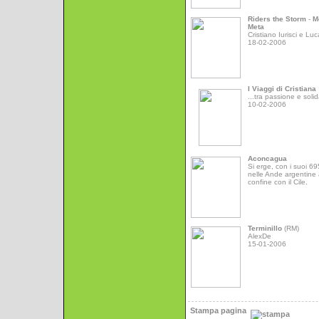
Riders the Storm
-
M
Meta
Cristiano Iurisci e Luc
18-02-2006
I Viaggi di Cristiana
...tra passione e solid
10-02-2006
Aconcagua
Si erge, con i suoi 6
nelle Ande argentine 
confine con il Cile.
Terminillo
(RM)
AlexDe
15-01-2006
Stampa pagina