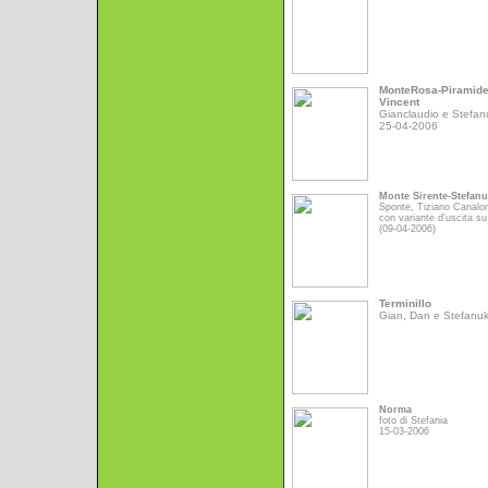
MonteRosa-Piramid
Vincent
Gianclaudio e Stefan
25-04-2006
Monte Sirente-Stefan
Sponte, Tiziano Canalo
con variante d'uscita su
(09-04-2006)
Terminillo
Gian, Dan e Stefanu
Norma
foto di Stefania
15-03-2006