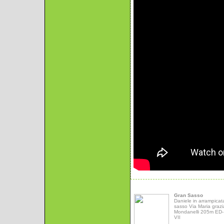
Gran Sasso
Daniele in arrampicat
sasso Via Maria grazi
Mondanelli 205m ED- 
VII