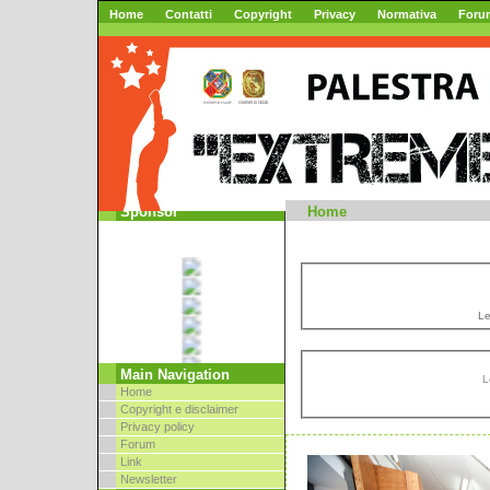
Home
Contatti
Copyright
Privacy
Normativa
Foru
Mountai
Sponsor
Home
Le
Main Navigation
L
Home
Copyright e disclaimer
Privacy policy
Forum
Link
Newsletter