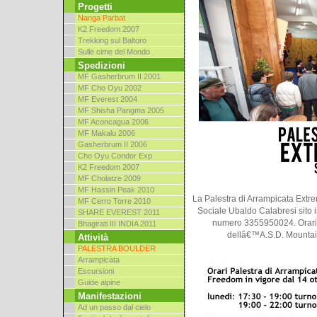
Progetti
Nanga Parbat
K2 Freedom 2007
Trekking sul Baltoro
Sulle cime del Mondo
Spedizioni
MF Gasherbrum II 2001
MF Cho Oyu 2002
MF Everest 2004
MF Shisha Pangma 2005
MF Aconcagua 2006
MF Makalu 2006
Gasherbrum II 2006
Cho Oyu Condor Exp
K2 Freedom 2007
MF Cholatze 2009
MF Hassin Peak 2010
La Palestra di Arrampicata Extr
MF Cerro Torre 2010
Sociale Ubaldo Calabresi sito in
SHARE EVEREST 2011
numero 3355950024. Orari 
Bhagirati III INDIA 2011
dellâ€™A.S.D. Mountain
Attività
PALESTRA BOULDER
Arrampicata
Escursioni
Guide alpine
Manifestazioni
Ad un passo dal cielo