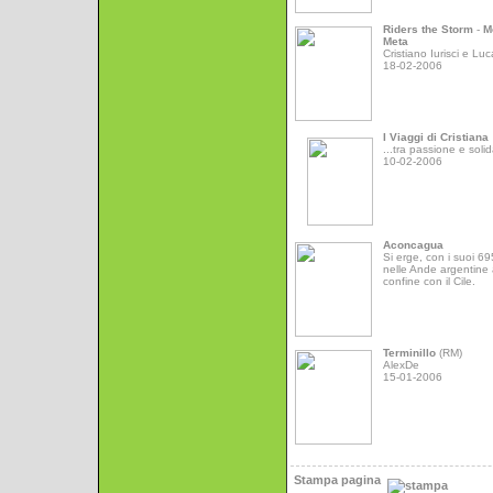
Riders the Storm
-
M
Meta
Cristiano Iurisci e Luc
18-02-2006
I Viaggi di Cristiana
...tra passione e solid
10-02-2006
Aconcagua
Si erge, con i suoi 6
nelle Ande argentine 
confine con il Cile.
Terminillo
(RM)
AlexDe
15-01-2006
Stampa pagina