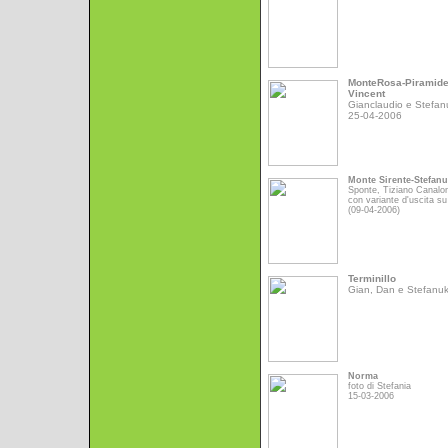
MonteRosa-Piramid
Vincent
Gianclaudio e Stefan
25-04-2006
Monte Sirente-Stefan
Sponte, Tiziano Canalo
con variante d'uscita su
(09-04-2006)
Terminillo
Gian, Dan e Stefanu
Norma
foto di Stefania
15-03-2006