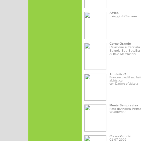
Africa
I viaggi di Cristiana
Corno Grande
Relazione e tracciato 
Spigolo Sud-Sud/Est
di Italo Marchionni
Aquilotti 74
Francesco ed il suo bat
alpinistico,
con Daniele e Viviana
Monte Semprevisa
Foto di Andrea Petrac
28/08/2006
Corno Piccolo
01-07-2006