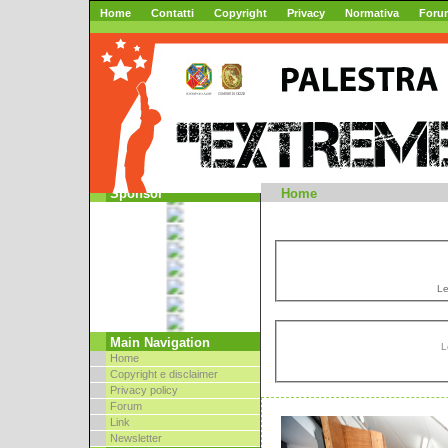
Home
Contatti
Copyright
Privacy
Normativa
Foru
Mountai
Sponsor
Home
Le
Main Navigation
L
Home
Copyright e disclaimer
Privacy policy
Forum
Link
Newsletter