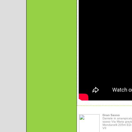
Gran Sasso
Daniele in arrampicat
sasso Via Maria grazi
Mondanelli 205m ED- 
VII