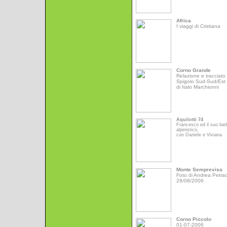
Africa
I viaggi di Cristiana
Corno Grande
Relazione e tracciato 
Spigolo Sud-Sud/Est
di Italo Marchionni
Aquilotti 74
Francesco ed il suo bat
alpinistico,
con Daniele e Viviana
Monte Semprevisa
Foto di Andrea Petrac
28/08/2006
Corno Piccolo
01-07-2006