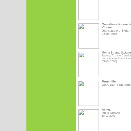
MonteRosa-Piramid
Vincent
Gianclaudio e Stefan
25-04-2006
Monte Sirente-Stefan
Sponte, Tiziano Canalo
con variante d'uscita su
(09-04-2006)
Terminillo
Gian, Dan e Stefanu
Norma
foto di Stefania
15-03-2006