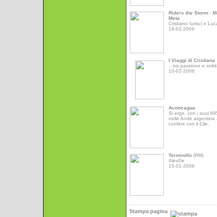
Riders the Storm
-
M
Meta
Cristiano Iurisci e Luc
18-02-2006
I Viaggi di Cristiana
...tra passione e solid
10-02-2006
Aconcagua
Si erge, con i suoi 6
nelle Ande argentine 
confine con il Cile.
Terminillo
(RM)
AlexDe
15-01-2006
Stampa pagina