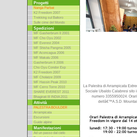
Progetti
Nanga Parbat
K2 Freedom 2007
Trekking sul Baltoro
Sulle cime del Mondo
Spedizioni
MF Gasherbrum II 2001
MF Cho Oyu 2002
MF Everest 2004
MF Shisha Pangma 2005
MF Aconcagua 2006
MF Makalu 2006
Gasherbrum II 2006
Cho Oyu Condor Exp
K2 Freedom 2007
MF Cholatze 2009
MF Hassin Peak 2010
La Palestra di Arrampicata Extr
MF Cerro Torre 2010
Sociale Ubaldo Calabresi sito in
SHARE EVEREST 2011
numero 3355950024. Orari 
Bhagirati III INDIA 2011
dellâ€™A.S.D. Mountain
Attività
PALESTRA BOULDER
Arrampicata
Escursioni
Guide alpine
Manifestazioni
Ad un passo dal cielo