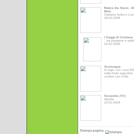
Riders the Storm
-
M
Meta
Cristiano Iurisci e Luc
18-02-2006
I Viaggi di Cristiana
...tra passione e solid
10-02-2006
Aconcagua
Si erge, con i suoi 6
nelle Ande argentine 
confine con il Cile.
Terminillo
(RM)
AlexDe
15-01-2006
Stampa pagina