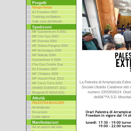
Progetti
Nanga Parbat
K2 Freedom 2007
Trekking sul Baltoro
Sulle cime del Mondo
Spedizioni
MF Gasherbrum II 2001
MF Cho Oyu 2002
MF Everest 2004
MF Shisha Pangma 2005
MF Aconcagua 2006
MF Makalu 2006
Gasherbrum II 2006
Cho Oyu Condor Exp
K2 Freedom 2007
MF Cholatze 2009
MF Hassin Peak 2010
La Palestra di Arrampicata Extr
MF Cerro Torre 2010
Sociale Ubaldo Calabresi sito in
SHARE EVEREST 2011
numero 3355950024. Orari 
Bhagirati III INDIA 2011
dellâ€™A.S.D. Mountain
Attività
PALESTRA BOULDER
Arrampicata
Escursioni
Guide alpine
Manifestazioni
Ad un passo dal cielo