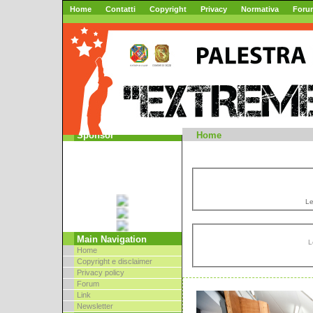
Home
Contatti
Copyright
Privacy
Normativa
Foru
Mountai
Sponsor
Home
Le
Main Navigation
L
Home
Copyright e disclaimer
Privacy policy
Forum
Link
Newsletter