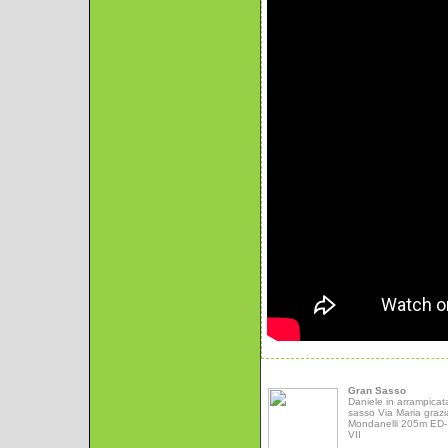
Gran Sasso
Daniele in arrampicat
sasso Via Maria grazi
Mondanelli 205m ED- 
VII