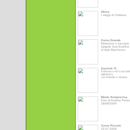
Africa
I viaggi di Cristiana
Corno Grande
Relazione e tracciato 
Spigolo Sud-Sud/Est
di Italo Marchionni
Aquilotti 74
Francesco ed il suo bat
alpinistico,
con Daniele e Viviana
Monte Semprevisa
Foto di Andrea Petrac
28/08/2006
Corno Piccolo
01-07-2006