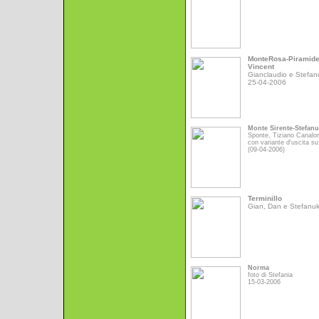
MonteRosa-Piramid
Vincent
Gianclaudio e Stefan
25-04-2006
Monte Sirente-Stefan
Sponte, Tiziano Canalo
con variante d'uscita su
(09-04-2006)
Terminillo
Gian, Dan e Stefanu
Norma
foto di Stefania
15-03-2006