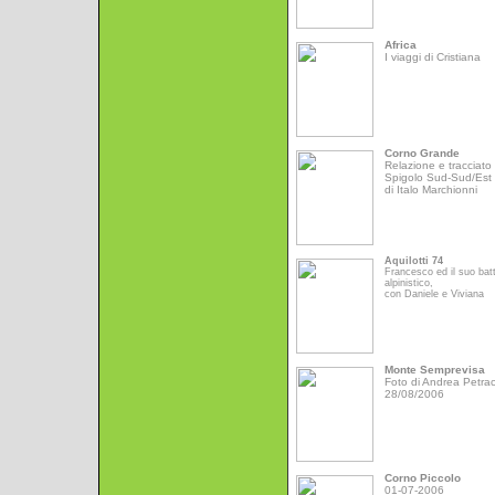
Africa
I viaggi di Cristiana
Corno Grande
Relazione e tracciato 
Spigolo Sud-Sud/Est
di Italo Marchionni
Aquilotti 74
Francesco ed il suo bat
alpinistico,
con Daniele e Viviana
Monte Semprevisa
Foto di Andrea Petrac
28/08/2006
Corno Piccolo
01-07-2006