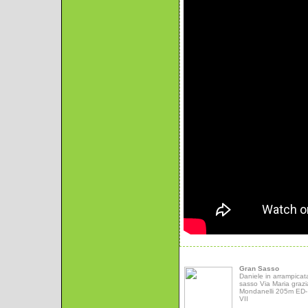
Gran Sasso
Daniele in arrampicat
sasso Via Maria grazi
Mondanelli 205m ED- 
VII