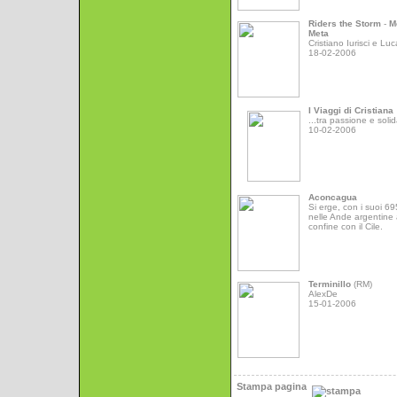
Riders the Storm
-
M
Meta
Cristiano Iurisci e Luc
18-02-2006
I Viaggi di Cristiana
...tra passione e solid
10-02-2006
Aconcagua
Si erge, con i suoi 6
nelle Ande argentine 
confine con il Cile.
Terminillo
(RM)
AlexDe
15-01-2006
Stampa pagina